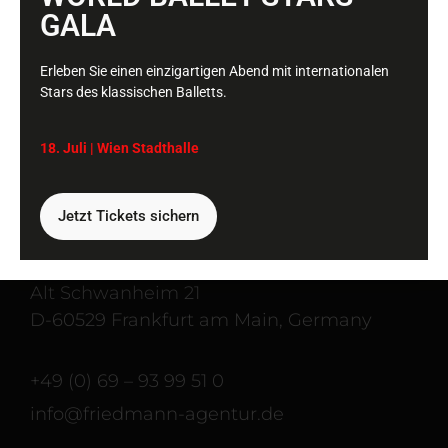
1
2
3
GALA
Erleben Sie einen einzigartigen Abend mit internationalen
Stars des klassischen Balletts.
18. Juli | Wien
Stadthalle
Ihre Konzertagentur für unvergessliche
Momente und faszinierende Shows.
Jetzt Tickets sichern
Office
Alt Schwanheim 21
D-60529 Frankfurt am Main, Germany
+49 (0) 69 – 93 99 51 0
info@friedmann-agentur.de